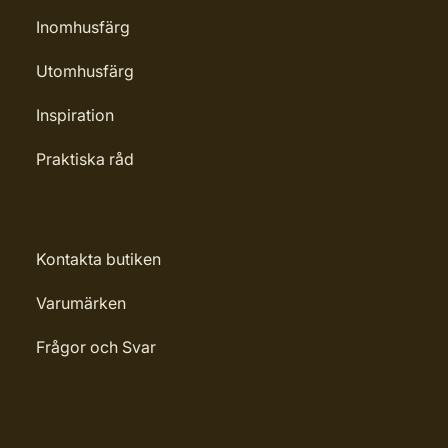
Leverantörens artikelnummer:
Inomhusfärg
32123
Utomhusfärg
Inspiration
Praktiska råd
Kontakta butiken
Varumärken
Frågor och Svar