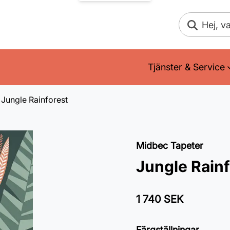
Sök
Tjänster & Service
Jungle Rainforest
Midbec Tapeter
Jungle Rainf
1 740 SEK
Färgställningar