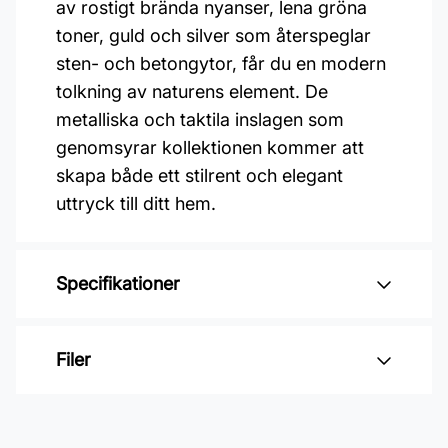
av rostigt brända nyanser, lena gröna
toner, guld och silver som återspeglar
sten- och betongytor, får du en modern
tolkning av naturens element. De
metalliska och taktila inslagen som
genomsyrar kollektionen kommer att
skapa både ett stilrent och elegant
uttryck till ditt hem.
Specifikationer
Varumärke: Midbec Tapeter
Filer
Kollektion: Level two
Färg: Grå
Inga filer