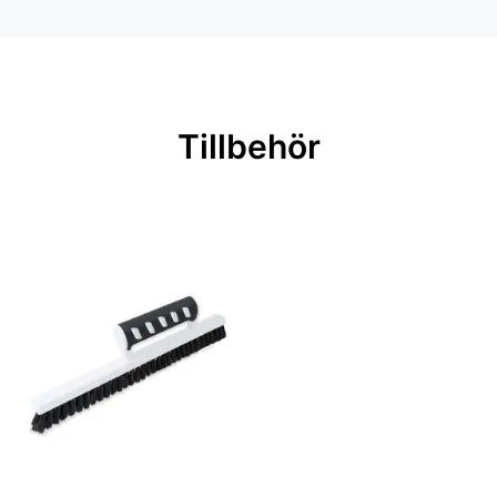
Material: Non woven
Mönsterpassning: Ingen passning
Rullängd: 10,05 m
Bredd: 0,53 m
Tillbehör
Rekommenderat lim: Hernia non
woven
Applicering av lim: Lim strykes på
väggen
Leverantörens artikelnummer:
LV1310