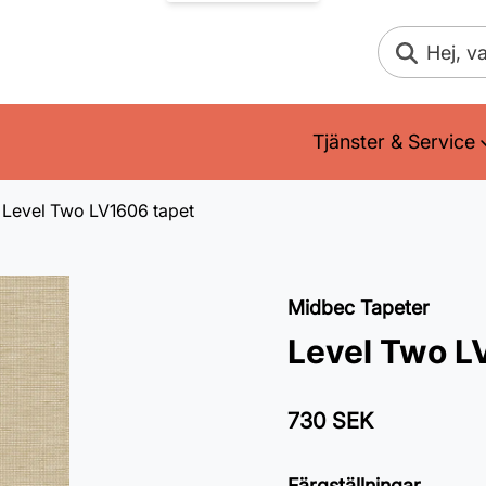
Sök
Tjänster & Service
Level Two LV1606 tapet
Midbec Tapeter
Level Two L
730 SEK
Färgställningar