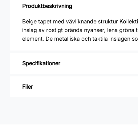
Produktbeskrivning
Beige tapet med vävliknande struktur Kollek
inslag av rostigt brända nyanser, lena gröna 
element. De metalliska och taktila inslagen s
Specifikationer
Varumärke: Midbec Tapeter
Filer
Kollektion: Level two
Färg: Beige
Inga filer
Material: Non woven
Mönsterpassning: Ingen passning