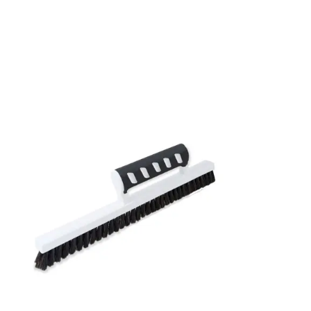
Rullängd: 10,05 m
Bredd: 0,53 m
Rekommenderat lim: Hernia non woven
Applicering av lim: Lim strykes på väggen
Leverantörens artikelnummer: LV1606