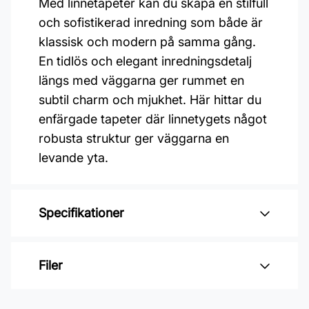
Med linnetapeter kan du skapa en stilfull
och sofistikerad inredning som både är
klassisk och modern på samma gång.
En tidlös och elegant inredningsdetalj
längs med väggarna ger rummet en
subtil charm och mjukhet. Här hittar du
enfärgade tapeter där linnetygets något
robusta struktur ger väggarna en
levande yta.
Specifikationer
Varumärke: Midbec Tapeter
Filer
Kollektion: Linum 2
Material: Non woven