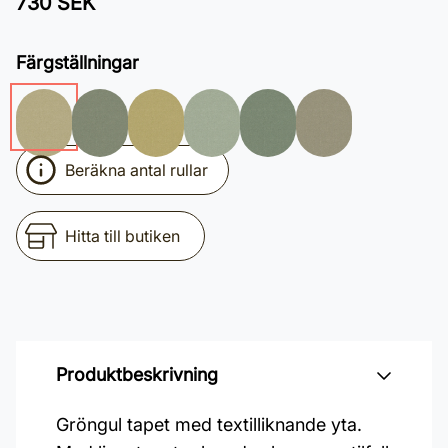
730 SEK
Färgställningar
Beräkna antal rullar
Hitta till butiken
Produktbeskrivning
Gröngul tapet med textilliknande yta.