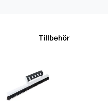
Inga filer
Mönsterpassning: Ingen passning
Rullängd: 10,05 m
Bredd: 0,53 m
Rekommenderat lim: Hernia non
Tillbehör
woven
Applicering av lim: Lim strykes på
väggen
Leverantörens artikelnummer:
219421