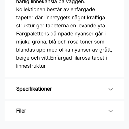
härlig linnekänsla på väggen.
Kollektionen består av enfärgade
tapeter där linnetygets något kraftiga
struktur ger tapeterna en levande yta.
Färgpalettens dämpade nyanser går i
mjuka gröna, blå och rosa toner som
blandas upp med olika nyanser av grått,
beige och vitt.Enfärgad lilarosa tapet i
linnestruktur
Specifikationer
Varumärke: Midbec Tapeter
Filer
Kollektion: Linum
Material: Non woven