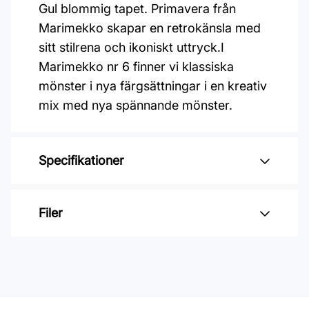
Gul blommig tapet. Primavera från
Marimekko skapar en retrokänsla med
sitt stilrena och ikoniskt uttryck.I
Marimekko nr 6 finner vi klassiska
mönster i nya färgsättningar i en kreativ
mix med nya spännande mönster.
Specifikationer
Varumärke: Midbec Tapeter
Filer
Kollektion: Marimekko 6
Mönster: Blommigt
Inga filer
Färg: Gul
Material: Non woven