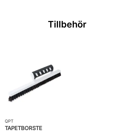
Mönsterpassning: Förskjuten
passning
Tillbehör
Mönsterrepetition: 67,4 cm
Rullängd: 10,05 m
Bredd: 0,7 m
Rekommenderat lim: Hernia non
woven
Applicering av lim: Lim strykes på
väggen
Leverantörens artikelnummer:
25107
QPT
TAPETBORSTE