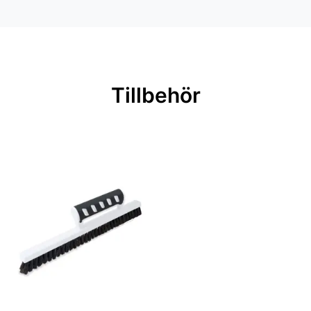
Färg: Vit
Material: Non woven
Mönsterpassning: Ingen passning
Rullängd: 3 m
Tillbehör
Bredd: 0,87 m
Rekommenderat lim: Hernia non
woven
Applicering av lim: Lim strykes på
väggen
Leverantörens artikelnummer:
DGSUM2012