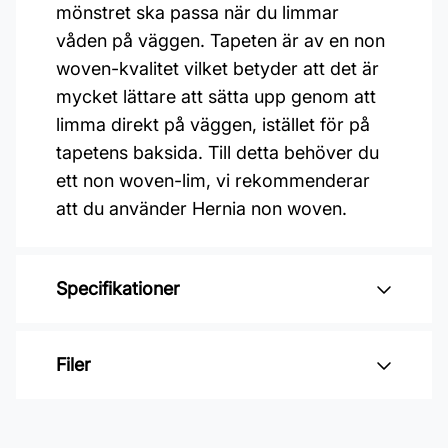
mönstret ska passa när du limmar
våden på väggen. Tapeten är av en non
woven-kvalitet vilket betyder att det är
mycket lättare att sätta upp genom att
limma direkt på väggen, istället för på
tapetens baksida. Till detta behöver du
ett non woven-lim, vi rekommenderar
att du använder Hernia non woven.
Specifikationer
Varumärke: Midbec Tapeter
Filer
Kollektion: Summer
Mönster: Natur & landskap
Inga filer