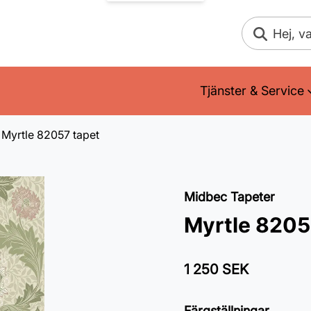
Sök
Tjänster & Service
Myrtle 82057 tapet
Midbec Tapeter
Myrtle 8205
1 250 SEK
Färgställningar