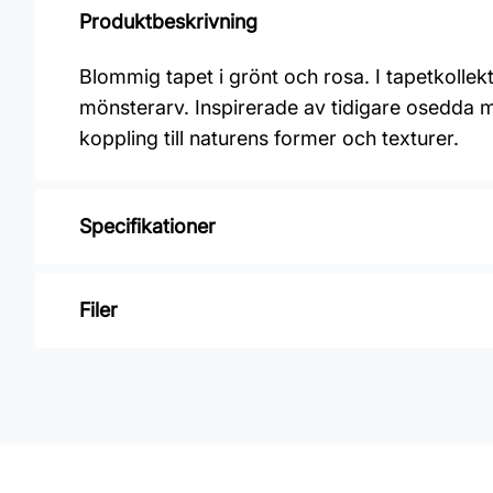
Produktbeskrivning
Blommig tapet i grönt och rosa. I tapetkolle
mönsterarv. Inspirerade av tidigare osedda mö
koppling till naturens former och texturer.
Specifikationer
Varumärke: Midbec Tapeter
Filer
Kollektion: Hidden treasures vol 2
Material: Non woven
Inga filer
Mönsterpassning: Rak passning
Mönsterrepetition: 53 cm