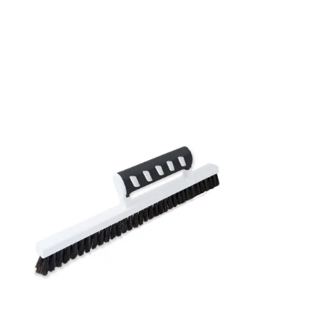
Rullängd: 10,05 m
Bredd: 0,53 m
Rekommenderat lim: Hernia non woven
Applicering av lim: Lim strykes på väggen
Leverantörens artikelnummer: 82057