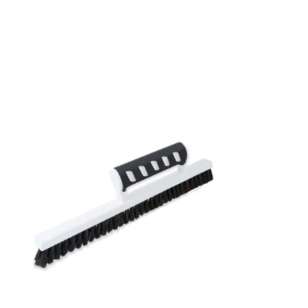
Rullängd: 10,05 m
Bredd: 0,53 m
Rekommenderat lim: Hernia non woven
Applicering av lim: Lim strykes på väggen
Leverantörens artikelnummer: 51008