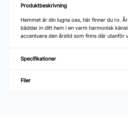
Produktbeskrivning
Hemmet är din lugna oas, här finner du ro. 
bäddar in ditt hem i en varm harmonisk känsla
accentuera den årstid som finns där utanför 
Specifikationer
Varumärke: Midbec Tapeter
Filer
Kollektion: Blomstermåla
Material: Non woven
Inga filer
Mönsterpassning: Förskjuten passning
Mönsterrepetition: 53 cm