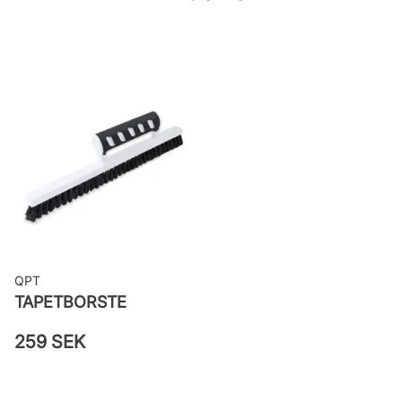
woven
Applicering av lim: Lim strykes på
väggen
Leverantörens artikelnummer:
48001
QPT
TAPETBORSTE
259 SEK