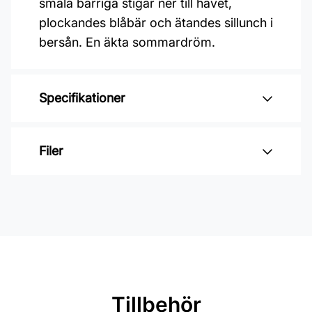
smala barriga stigar ner till havet,
plockandes blåbär och ätandes sillunch i
bersån. En äkta sommardröm.
Specifikationer
Varumärke: Midbec Tapeter
Filer
Kollektion: Saltviken
Material: Non woven
Inga filer
Mönsterrepetition: 53 cm
Rullängd: 10,05 m
Bredd: 0,53 m
Rekommenderat lim: Hernia non
Tillbehör